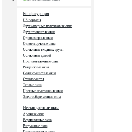
Конфигурация
HS порталы
Двухкамерные пластиковые окна
Двухстворчатые окна
Однокамерные окна
Одностворчатые окна
Остекление входных групп
Остекление зданий
Противовзломные окна
Раздвижные окна
Солнцезащитные окна
Стеклопакеты
Теплые окна
Цветные пластиковые окна
Энергосберегающие окна
Нестандартные окна
Арочные окна
Вертикальные окна
Витражные окна
Горизонтальные окна