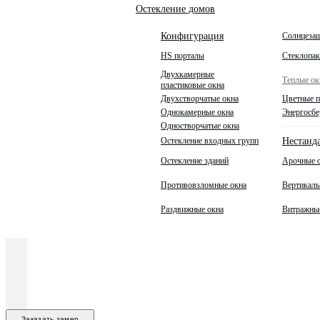
Остекление домов
Солнцеза
Конфигурация
HS порталы
Стеклопа
Двухкамерные
Теплые ок
пластиковые окна
Двухстворчатые окна
Цветные п
Однокамерные окна
Энергосбе
Одностворчатые окна
Остекление входных групп
Нестанд
Остекление зданий
Арочные 
Противовзломные окна
Вертикаль
Раздвижные окна
Витражны
Заказать замер