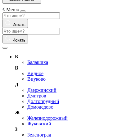
Меню
Искать
Искать
Б
Балашиха
В
Видное
Внуково
Д
Дзержинский
Дмитров
Долгопрудный
Домодедово
Ж
Железнодорожный
Жуковский
З
Зеленоград