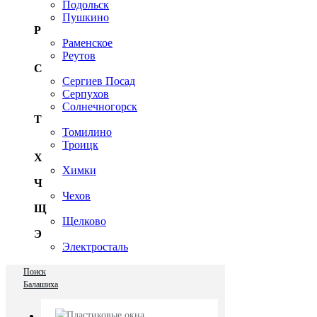
Подольск
Пушкино
Р
Раменское
Реутов
С
Сергиев Посад
Серпухов
Солнечногорск
Т
Томилино
Троицк
Х
Химки
Ч
Чехов
Щ
Щелково
Э
Электросталь
Поиск
Балашиха
Пластиковые окна