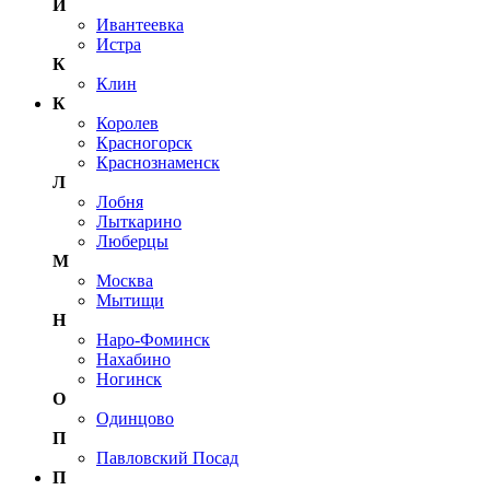
И
Ивантеевка
Истра
К
Клин
К
Королев
Красногорск
Краснознаменск
Л
Лобня
Лыткарино
Люберцы
М
Москва
Мытищи
Н
Наро-Фоминск
Нахабино
Ногинск
О
Одинцово
П
Павловский Посад
П