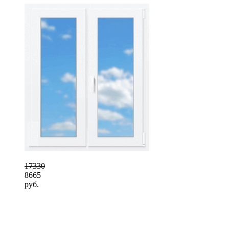
17330
8665
руб.