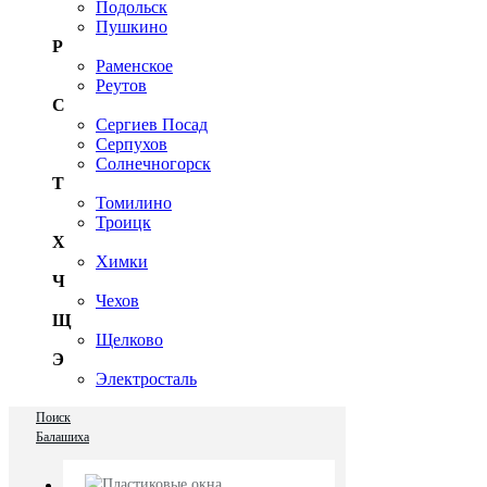
Подольск
Пушкино
Р
Раменское
Реутов
С
Сергиев Посад
Серпухов
Солнечногорск
Т
Томилино
Троицк
Х
Химки
Ч
Чехов
Щ
Щелково
Э
Электросталь
Поиск
Балашиха
Пластиковые окна