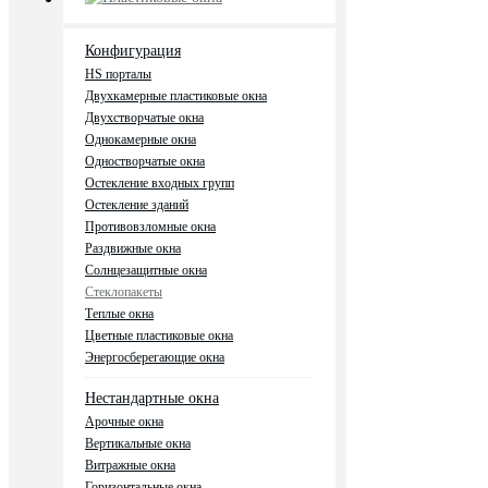
Конфигурация
HS порталы
Двухкамерные пластиковые окна
Двухстворчатые окна
Однокамерные окна
Одностворчатые окна
Остекление входных групп
Остекление зданий
Противовзломные окна
Раздвижные окна
Солнцезащитные окна
Стеклопакеты
Теплые окна
Цветные пластиковые окна
Энергосберегающие окна
Нестандартные окна
Арочные окна
Вертикальные окна
Витражные окна
Горизонтальные окна