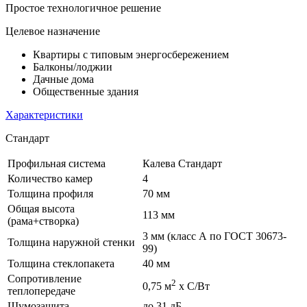
Простое технологичное решение
Целевое назначение
Квартиры с типовым энергосбережением
Балконы/лоджии
Дачные дома
Общественные здания
Характеристики
Стандарт
Профильная система
Калева Стандарт
Количество камер
4
Толщина профиля
70 мм
Общая высота
113 мм
(рама+створка)
3 мм (класс А по ГОСТ 30673-
Толщина наружной стенки
99)
Толщина стеклопакета
40 мм
Сопротивление
2
0,75 м
х С/Вт
теплопередаче
Шумозащита
до 31 дБ