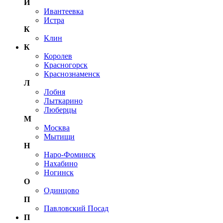
И
Ивантеевка
Истра
К
Клин
К
Королев
Красногорск
Краснознаменск
Л
Лобня
Лыткарино
Люберцы
М
Москва
Мытищи
Н
Наро-Фоминск
Нахабино
Ногинск
О
Одинцово
П
Павловский Посад
П