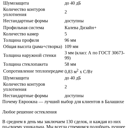
Шумозащита
до 40 дБ
Количество контуров
2
уплотнения
Нестандартные формы
доступны
Профильная система
Калева Дизайн+
Количество камер
5
Толщина профиля
96 мм
Общая высота (рама+створка)
109 мм
3 мм (класс А по ГОСТ 30673-
Толщина наружной стенки
99)
Толщина стеклопакета
58 мм
2
Сопротивление теплопередаче
0,83 м
х С/Вт
Шумозащита
до 40 дБ
Количество контуров
2
уплотнения
Нестандартные формы
доступны
Почему Евроокна — лучший выбор для клиентов в Балашихе
Любое решение остекления
В среднем в день мы заключаем 130 сделок, и каждая из них
по-своему уникальна. Мы всегда стремимся подобрать лучшее