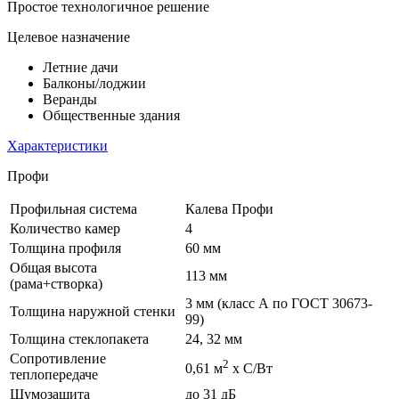
Простое технологичное решение
Целевое назначение
Летние дачи
Балконы/лоджии
Веранды
Общественные здания
Характеристики
Профи
Профильная система
Калева Профи
Количество камер
4
Толщина профиля
60 мм
Общая высота
113 мм
(рама+створка)
3 мм (класс А по ГОСТ 30673-
Толщина наружной стенки
99)
Толщина стеклопакета
24, 32 мм
Сопротивление
2
0,61 м
х С/Вт
теплопередаче
Шумозащита
до 31 дБ