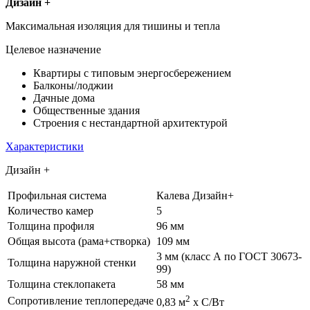
Дизайн +
Максимальная изоляция для тишины и тепла
Целевое назначение
Квартиры с типовым энергосбережением
Балконы/лоджии
Дачные дома
Общественные здания
Строения с нестандартной архитектурой
Характеристики
Дизайн +
Профильная система
Калева Дизайн+
Количество камер
5
Толщина профиля
96 мм
Общая высота (рама+створка)
109 мм
3 мм (класс А по ГОСТ 30673-
Толщина наружной стенки
99)
Толщина стеклопакета
58 мм
2
Сопротивление теплопередаче
0,83 м
х С/Вт