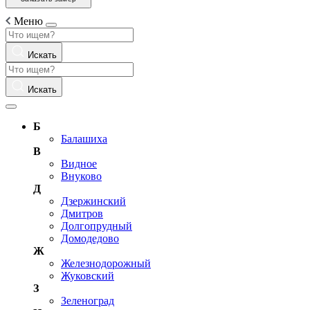
Меню
Искать
Искать
Б
Балашиха
В
Видное
Внуково
Д
Дзержинский
Дмитров
Долгопрудный
Домодедово
Ж
Железнодорожный
Жуковский
З
Зеленоград