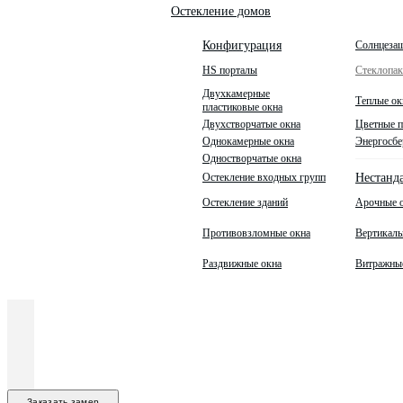
Остекление домов
Солнцеза
Конфигурация
HS порталы
Стеклопа
Двухкамерные
Теплые ок
пластиковые окна
Двухстворчатые окна
Цветные п
Однокамерные окна
Энергосбе
Одностворчатые окна
Остекление входных групп
Нестанд
Остекление зданий
Арочные 
Противовзломные окна
Вертикаль
Раздвижные окна
Витражны
Заказать замер